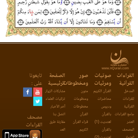
www.nQuran.com
القراءات
صوتيات
صور
الصفحة
تابعونا
القرآنية
ومرئيات
ومخطوطات
الرئيسية
على :
المدخل
القرآن الكريم
متون
مشاركات الزوار
للقراءات
محاضرات
ومنظومات
تزكيات العلماء
القرآنية
ودروس
مخطوطات
آخر الأخبار
جامع القراءات
بالقرآن
القرآن
اتصل بنا
مصحف
العشر
اهتديت (1)
قراء القرآن
مقارنة طرق
القراءات
المصحف
بالقرآن
الكريم
العد
العثماني
اهتديت (2)