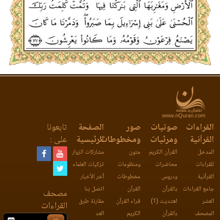
www.nQuran.com
القراءات
صوتيات
صور
الصفحة
تابعونا
القرآنية
ومرئيات
ومخطوطات
الرئيسية
على :
المدخل
القرآن الكريم
متون
مشاركات الزوار
للقراءات
محاضرات
ومنظومات
تزكيات العلماء
القرآنية
ودروس
مخطوطات
آخر الأخبار
جامع القراءات
بالقرآن
القرآن
اتصل بنا
مصحف
العشر
اهتديت (1)
قراء القرآن
مقارنة طرق
القراءات
المصحف
بالقرآن
الكريم
العد