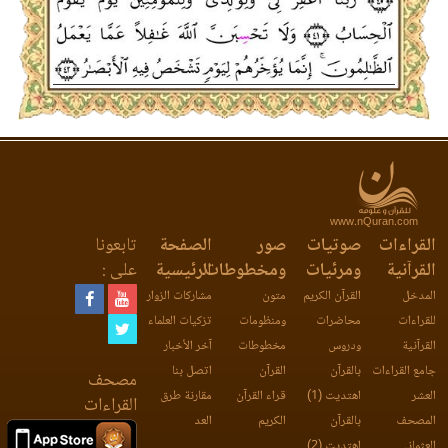
www.nQuran.com
القراءات
صوتيات
صور
الصفحة
تابعونا
القرآنية
ومرئيات
ومخطوطات
الرئيسية
على :
المدخل
القرآن الكريم
متون
مشاركات الزوار
للقراءات
محاضرات
ومنظومات
تزكيات العلماء
القرآنية
ودروس
مخطوطات
آخر الأخبار
جامع القراءات
بالقرآن
القرآن
اتصل بنا
مصحف
العشر
اهتديت (1)
قراء القرآن
مقارنة طرق
القراءات
المصحف
بالقرآن
الكريم
العد
العثماني
اهتديت (2)