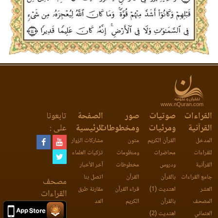
www.nQuran.com
القراءات
صوتيات
صور
الصفحة
تابعونا
القرآنية
ومرئيات
ومخطوطات
الرئيسية
على :
المدخل
القرآن الكريم
متون
مشاركات الزوار
للقراءات
محاضرات
ومنظومات
تزكيات العلماء
القرآنية
ودروس
مخطوطات
آخر الأخبار
جامع القراءات
بالقرآن
القرآن
اتصل بنا
مصحف
العشر
اهتديت (1)
قراء القرآن
مقارنة طرق
القراءات
المصحف
بالقرآن
الكريم
العد
العثماني
اهتديت (2)