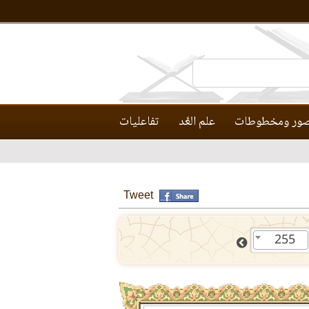
ور ومخطوطات
علم العَّد
تفاعليات
Tweet
255