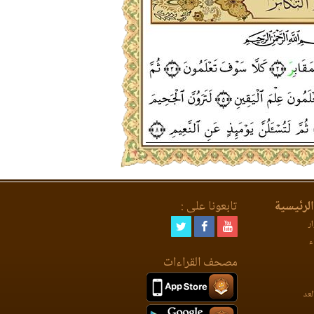
لرئيسية
تابعونا على :
ر
ء
مصحف القراءات
لعد