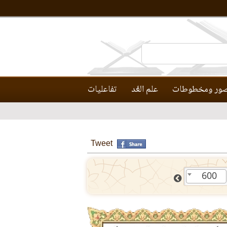
ور ومخطوطات
علم العَّد
تفاعليات
Tweet
600