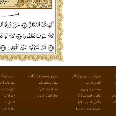
صوتيات ومرئيات
صور ومخطوطات
الصفحة ا
ة
القرآن الكريم
متون ومنظومات
مشاركات الزوا
محاضرات ودروس
مخطوطات القرآن
تزكيات العلما
ءات
بالقرآن اهتديت (1)
قراء القرآن الكريم
آخر الأخبار
ات
بالقرآن اهتديت (2)
اتصل بنا
مصحف ورش (مرئي)
مقارنة طرق ا