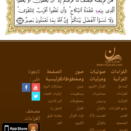
www.nQuran.com
القراءات
صوتيات
صور
الصفحة
تابعونا
القرآنية
ومرئيات
ومخطوطات
الرئيسية
على :
المدخل
القرآن الكريم
متون
مشاركات الزوار
للقراءات
محاضرات
ومنظومات
تزكيات العلماء
القرآنية
ودروس
مخطوطات
آخر الأخبار
جامع القراءات
بالقرآن
القرآن
اتصل بنا
مصحف
العشر
اهتديت (1)
قراء القرآن
مقارنة طرق
القراءات
المصحف
بالقرآن
الكريم
العد
العثماني
اهتديت (2)