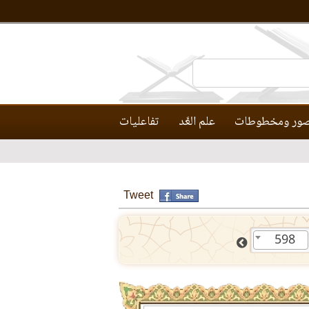
ور ومخطوطات
علم العَّد
تفاعليات
Tweet
598