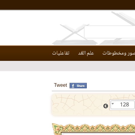
ور ومخطوطات
علم العَّد
تفاعليات
Tweet
128