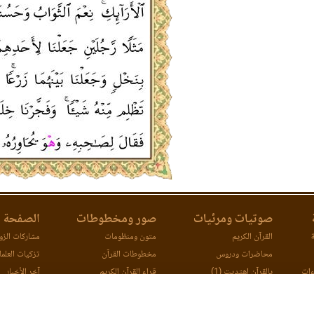
صوتيات ومرئيات
صور ومخطوطات
الصفحة ا
ة
القرآن الكريم
متون ومنظومات
مشاركات الزوا
محاضرات ودروس
مخطوطات القرآن
تزكيات العلما
ءات
بالقرآن اهتديت (1)
قراء القرآن الكريم
آخر الأخبار
ات
بالقرآن اهتديت (2)
اتصل بنا
مصحف ورش (مرئي)
مقارنة طرق ا