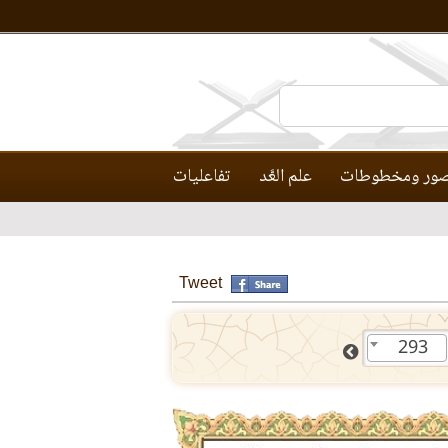
ور ومخطوطات
علم العَّد
تفاعليات
Tweet
293