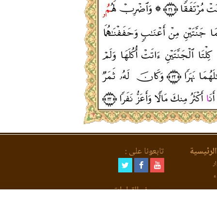
لرئيسية
تابعونا على :
ر
ء
مصحف القراءات
لعد