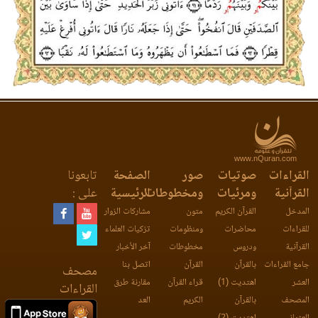
www.nQuran.com
القراءات
صوتيات
صور
الصفحة
تابعونا
القرآنية
ومرئيات
ومخطوطات
الرئيسية
على :
المدخل
القرآن الكريم
متون
مشاركات الزوار
للقراءات
محاضرات
ومنظومات
تزكيات العلماء
القرآنية
ودروس
مخطوطات
آخر الأخبار
جامع القراءات
بالقرآن
القرآن
اتصل بنا
مصحف
العشر
اهتديت (1)
قراء القرآن
مقارنة طرق
القراءات
المصحف
بالقرآن
الكريم
العد