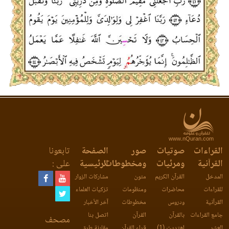
www.nQuran.com
القراءات
صوتيات
صور
الصفحة
تابعونا
القرآنية
ومرئيات
ومخطوطات
الرئيسية
على :
المدخل
القرآن الكريم
متون
مشاركات الزوار
للقراءات
محاضرات
ومنظومات
تزكيات العلماء
القرآنية
ودروس
مخطوطات
آخر الأخبار
جامع القراءات
بالقرآن
القرآن
اتصل بنا
مصحف
العشر
اهتديت (1)
قراء القرآن
مقارنة طرق