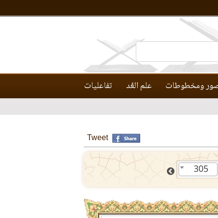
ور ومخطوطات
علم العَّد
تفاعليات
Tweet
305