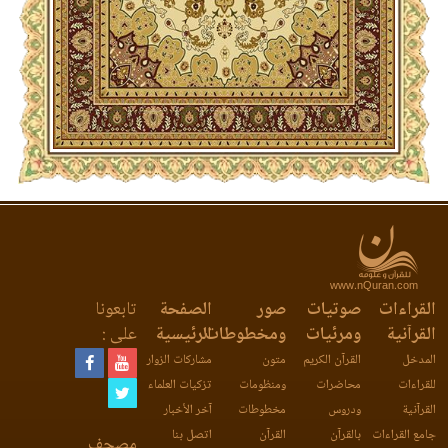
www.nQuran.com
القراءات
صوتيات
صور
الصفحة
تابعونا
القرآنية
ومرئيات
ومخطوطات
الرئيسية
على :
المدخل
القرآن الكريم
متون
مشاركات الزوار
للقراءات
محاضرات
ومنظومات
تزكيات العلماء
القرآنية
ودروس
مخطوطات
آخر الأخبار
جامع القراءات
بالقرآن
القرآن
اتصل بنا
مصحف