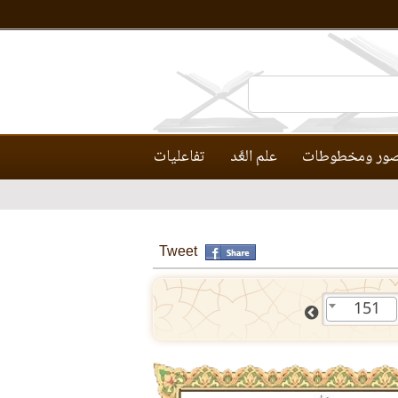
ور ومخطوطات
علم العَّد
تفاعليات
Tweet
151