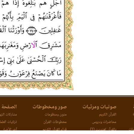
صوتيات ومرئيات
صور ومخطوطات
الصفحة ا
ة
القرآن الكريم
متون ومنظومات
مشاركات الزوا
محاضرات ودروس
مخطوطات القرآن
تزكيات العلما
ءات
بالقرآن اهتديت (1)
قراء القرآن الكريم
آخر الأخبار