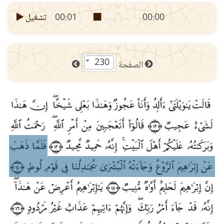
00:00
00:01
تشغيل
230
الصفحة