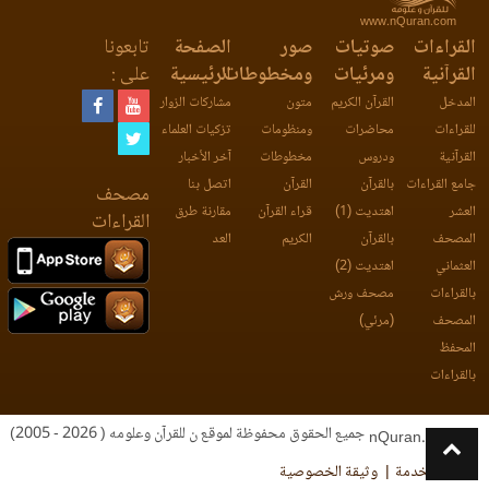
www.nQuran.com
القراءات
صوتيات
صور
الصفحة
تابعونا
القرآنية
ومرئيات
ومخطوطات
الرئيسية
على :
المدخل
القرآن الكريم
متون
مشاركات الزوار
للقراءات
محاضرات
ومنظومات
تزكيات العلماء
القرآنية
ودروس
مخطوطات
آخر الأخبار
جامع القراءات
بالقرآن
القرآن
اتصل بنا
مصحف
العشر
اهتديت (1)
قراء القرآن
مقارنة طرق
القراءات
المصحف
بالقرآن
الكريم
العد
العثماني
اهتديت (2)
بالقراءات
مصحف ورش
المصحف
(مرئي)
المحفظ
بالقراءات
جميع الحقوق محفوظة لموقع ن للقرآن وعلومه ( 2026 - 2005)
nQuran.com
اتفاقية الخدمة
وثيقة الخصوصية