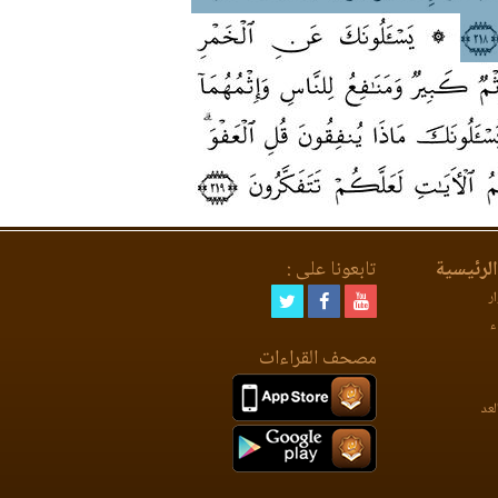
لرئيسية
تابعونا على :
ر
ء
مصحف القراءات
لعد