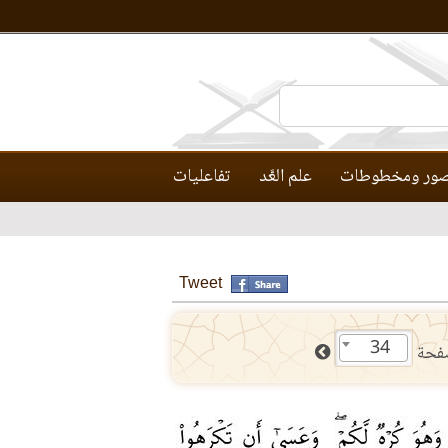
ور ومخطوطات
علم العَّد
تفاعليات
Tweet
34
فحة