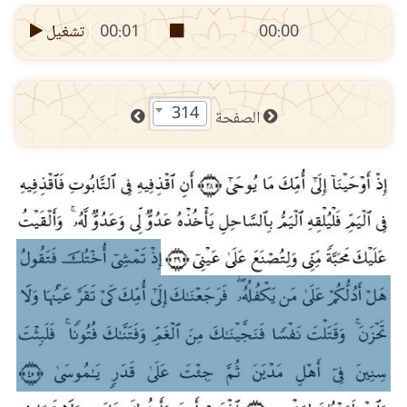
00:00
00:01
تشغيل
314
الصفحة