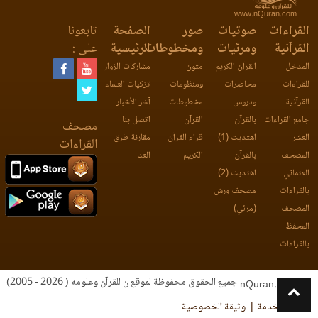
www.nQuran.com
القراءات
صوتيات
صور
الصفحة
تابعونا
القرآنية
ومرئيات
ومخطوطات
الرئيسية
على :
المدخل
القرآن الكريم
متون
مشاركات الزوار
للقراءات
محاضرات
ومنظومات
تزكيات العلماء
القرآنية
ودروس
مخطوطات
آخر الأخبار
جامع القراءات
بالقرآن
القرآن
اتصل بنا
مصحف
العشر
اهتديت (1)
قراء القرآن
مقارنة طرق
القراءات
المصحف
بالقرآن
الكريم
العد
العثماني
اهتديت (2)
بالقراءات
مصحف ورش
المصحف
(مرئي)
المحفظ
بالقراءات
جميع الحقوق محفوظة لموقع ن للقرآن وعلومه ( 2026 - 2005)
nQuran.com
اتفاقية الخدمة
وثيقة الخصوصية