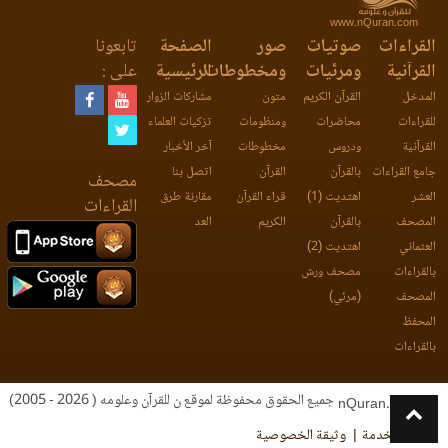
www.nQuran.com
القراءات
صوتيات
صور
الصفحة
تابعونا
القرآنية
ومرئيات
ومخطوطات
الرئيسية
على :
المدخل
القرآن الكريم
متون
مشاركات الزوار
للقراءات
محاضرات
ومنظومات
تزكيات العلماء
القرآنية
ودروس
مخطوطات
آخر الأخبار
جامع القراءات
بالقرآن
القرآن
اتصل بنا
مصحف
العشر
اهتديت (1)
قراء القرآن
مقارنة طرق
القراءات
المصحف
بالقرآن
الكريم
العد
العثماني
اهتديت (2)
بالقراءات
مصحف ورش
المصحف
(مرئي)
المحفظ
بالقراءات
جميع الحقوق محفوظة لموقع ن للقرآن وعلومه ( 2026 - 2005)
nQuran.com
اتفاقية الخدمة
وثيقة الخصوصية