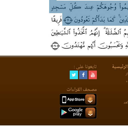
لرئيسية
تابعونا على :
ر
ء
مصحف القراءات
لعد