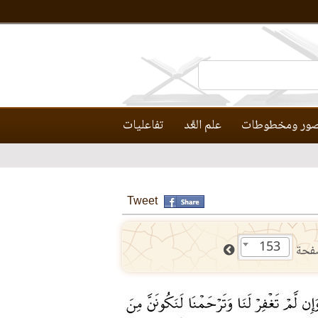
ور ومخطوطات
علم العَّد
تفاعليات
Tweet
153
فحة