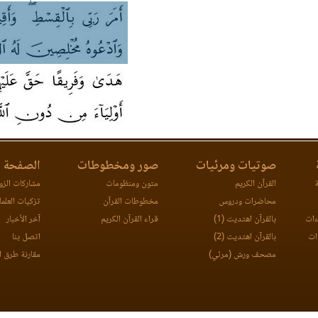
صوتيات ومرئيات
صور ومخطوطات
الصفحة ا
ة
القرآن الكريم
متون ومنظومات
مشاركات الزوا
محاضرات ودروس
مخطوطات القرآن
تزكيات العلما
ءات
بالقرآن اهتديت (1)
قراء القرآن الكريم
آخر الأخبار
ات
بالقرآن اهتديت (2)
اتصل بنا
مصحف ورش (مرئي)
مقارنة طرق ا