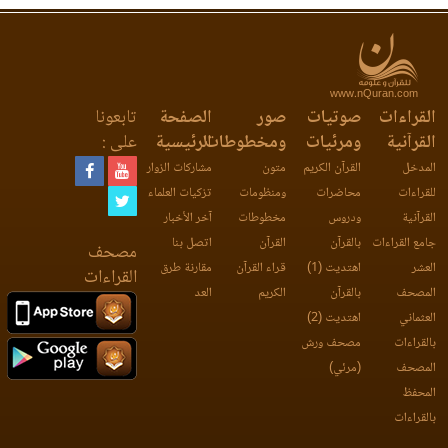
www.nQuran.com
القراءات
صوتيات
صور
الصفحة
تابعونا
القرآنية
ومرئيات
ومخطوطات
الرئيسية
على :
المدخل
القرآن الكريم
متون
مشاركات الزوار
للقراءات
محاضرات
ومنظومات
تزكيات العلماء
القرآنية
ودروس
مخطوطات
آخر الأخبار
جامع القراءات
بالقرآن
القرآن
اتصل بنا
مصحف
العشر
اهتديت (1)
قراء القرآن
مقارنة طرق
القراءات
المصحف
بالقرآن
الكريم
العد
العثماني
اهتديت (2)
بالقراءات
مصحف ورش
المصحف
(مرئي)
المحفظ
بالقراءات