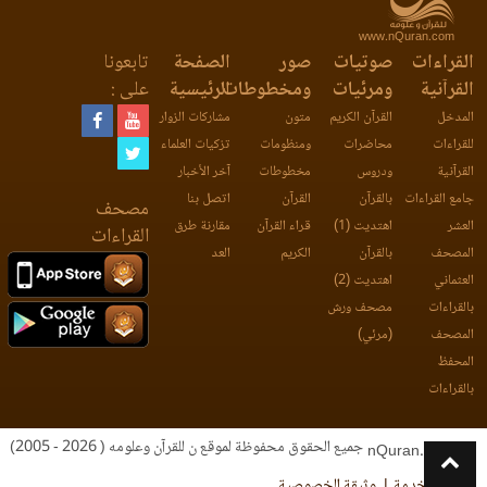
www.nQuran.com
القراءات
صوتيات
صور
الصفحة
تابعونا
القرآنية
ومرئيات
ومخطوطات
الرئيسية
على :
المدخل
القرآن الكريم
متون
مشاركات الزوار
للقراءات
محاضرات
ومنظومات
تزكيات العلماء
القرآنية
ودروس
مخطوطات
آخر الأخبار
جامع القراءات
بالقرآن
القرآن
اتصل بنا
مصحف
العشر
اهتديت (1)
قراء القرآن
مقارنة طرق
القراءات
المصحف
بالقرآن
الكريم
العد
العثماني
اهتديت (2)
بالقراءات
مصحف ورش
المصحف
(مرئي)
المحفظ
بالقراءات
جميع الحقوق محفوظة لموقع ن للقرآن وعلومه ( 2026 - 2005)
nQuran.com
اتفاقية الخدمة
وثيقة الخصوصية