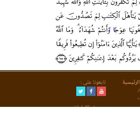
لرئيسية
تابعونا على :
ر
ء
مصحف القراءات
لعد