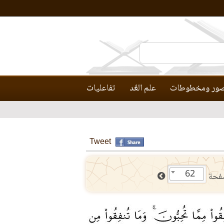
ور ومخطوطات
علم العَّد
تفاعليات
Tweet
62
فحة