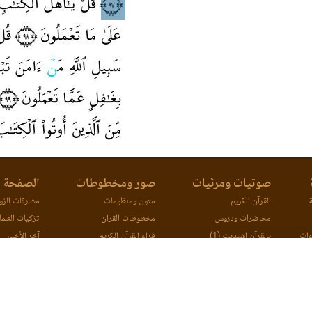
صوتيات ومرئيات
صور ومخطوطات
الصفحة ا
ة
القرآن الكريم
متون ومنظومات
مشاركات الزوا
محاضرات ودروس
مخطوطات القرآن
تزكيات العلما
ءات
بالقرآن اهتديت (1)
قراء القرآن الكريم
آخر الأخبار
ات
بالقرآن اهتديت (2)
اتصل بنا
مصحف ورش (مرئي)
مقارنة طرق ا