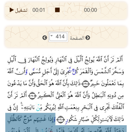
00:00
00:01
تشغيل
414
الصفحة