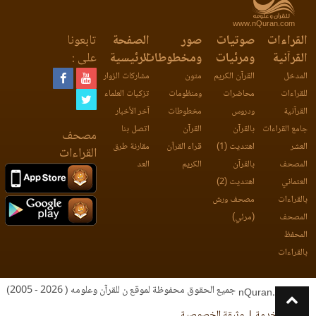
www.nQuran.com
القراءات
صوتيات
صور
الصفحة
تابعونا
القرآنية
ومرئيات
ومخطوطات
الرئيسية
على :
المدخل
القرآن الكريم
متون
مشاركات الزوار
للقراءات
محاضرات
ومنظومات
تزكيات العلماء
القرآنية
ودروس
مخطوطات
آخر الأخبار
جامع القراءات
بالقرآن
القرآن
اتصل بنا
مصحف
العشر
اهتديت (1)
قراء القرآن
مقارنة طرق
القراءات
المصحف
بالقرآن
الكريم
العد
العثماني
اهتديت (2)
بالقراءات
مصحف ورش
المصحف
(مرئي)
المحفظ
بالقراءات
جميع الحقوق محفوظة لموقع ن للقرآن وعلومه ( 2026 - 2005)
nQuran.com
اتفاقية الخدمة
وثيقة الخصوصية