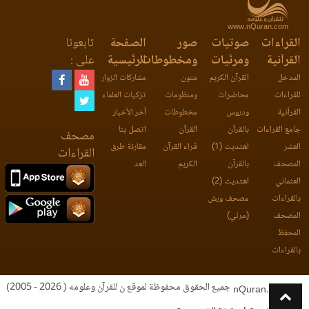
www.nQuran.com
القراءات
صوتيات
صور
الصفحة
تابعونا
القرآنية
ومرئيات
ومخطوطات
الرئيسية
على :
المدخل
القرآن الكريم
متون
مشاركات الزوار
للقراءات
محاضرات
ومنظومات
تزكيات العلماء
القرآنية
ودروس
مخطوطات
آخر الأخبار
جامع القراءات
بالقرآن
القرآن
اتصل بنا
مصحف
العشر
اهتديت (1)
قراء القرآن
مقارنة طرق
القراءات
المصحف
بالقرآن
الكريم
العد
العثماني
اهتديت (2)
بالقراءات
مصحف ورش
المصحف
(مرئي)
المحفظ
بالقراءات
جميع الحقوق محفوظة لموقع ن للقرآن وعلومه ( 2026 - 2005)
nQuran.com