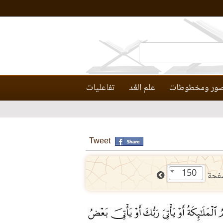
ور ومخطوطات
علم العَّد
تفاعليات
Tweet
150
فحة