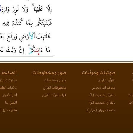
صوتيات ومرئيات
صور ومخطوطات
الصفحة ا
ة
القرآن الكريم
متون ومنظومات
مشاركات الزوا
محاضرات ودروس
مخطوطات القرآن
تزكيات العلما
ءات
بالقرآن اهتديت (1)
قراء القرآن الكريم
آخر الأخبار
ات
بالقرآن اهتديت (2)
اتصل بنا
مصحف ورش (مرئي)
مقارنة طرق ا