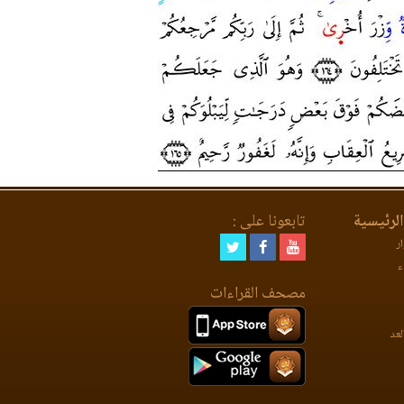
لرئيسية
تابعونا على :
ر
ء
مصحف القراءات
لعد