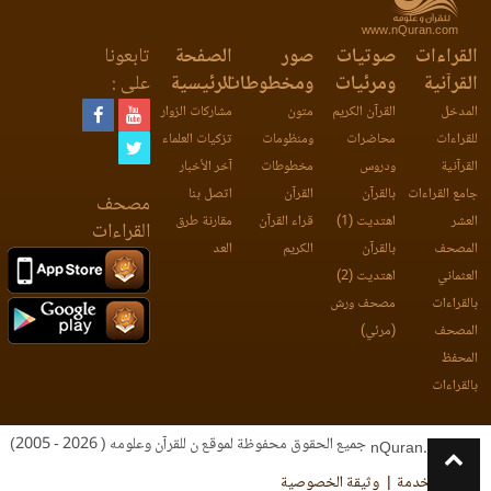
www.nQuran.com
القراءات
صوتيات
صور
الصفحة
تابعونا
القرآنية
ومرئيات
ومخطوطات
الرئيسية
على :
المدخل
القرآن الكريم
متون
مشاركات الزوار
للقراءات
محاضرات
ومنظومات
تزكيات العلماء
القرآنية
ودروس
مخطوطات
آخر الأخبار
جامع القراءات
بالقرآن
القرآن
اتصل بنا
مصحف
العشر
اهتديت (1)
قراء القرآن
مقارنة طرق
القراءات
المصحف
بالقرآن
الكريم
العد
العثماني
اهتديت (2)
بالقراءات
مصحف ورش
المصحف
(مرئي)
المحفظ
بالقراءات
جميع الحقوق محفوظة لموقع ن للقرآن وعلومه ( 2026 - 2005)
nQuran.com
اتفاقية الخدمة
وثيقة الخصوصية