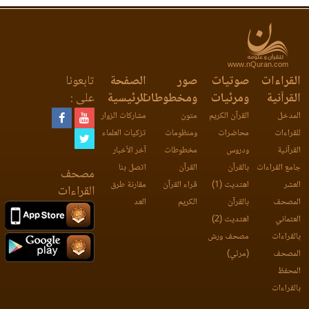
www.nQuran.com
القراءات
صوتيات
صور
الصفحة
تابعونا
القرآنية
ومرئيات
ومخطوطات
الرئيسية
على :
المدخل
القرآن الكريم
متون
مشاركات الزوار
للقراءات
محاضرات
ومنظومات
تزكيات العلماء
القرآنية
ودروس
مخطوطات
آخر الأخبار
جامع القراءات
بالقرآن
القرآن
اتصل بنا
مصحف
العشر
اهتديت (1)
قراء القرآن
مقارنة طرق
القراءات
المصحف
بالقرآن
الكريم
العد
العثماني
اهتديت (2)
بالقراءات
مصحف ورش
المصحف
(مرئي)
المحفظ
بالقراءات