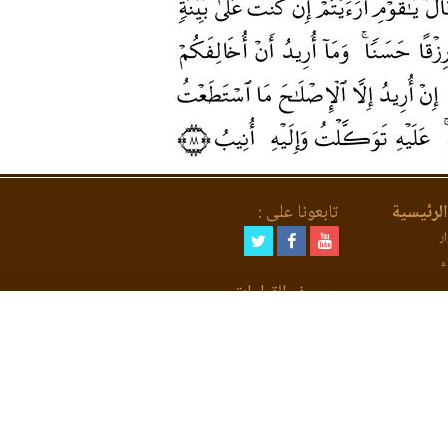
لرئيسية
تابعونا على :
ر
ء
مصحف القراءات
لعد
 محفوظة لموقع ن للقرآن وعلومه ( 2026 - 2005)