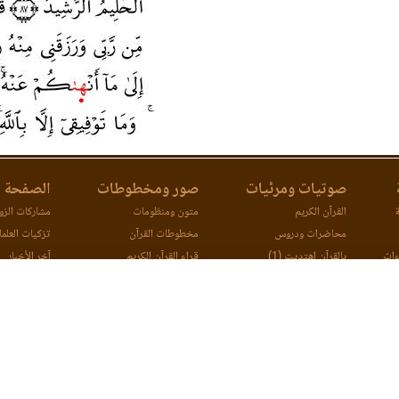
صوتيات ومرئيات
صور ومخطوطات
الصفحة ا
ة
القرآن الكريم
متون ومنظومات
مشاركات الزوا
محاضرات ودروس
مخطوطات القرآن
تزكيات العلما
ءات
بالقرآن اهتديت (1)
قراء القرآن الكريم
آخر الأخبار
ات
بالقرآن اهتديت (2)
اتصل بنا
مصحف ورش (مرئي)
مقارنة طرق ا
جميع الحقوق
nQuran.com