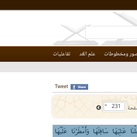
ور ومخطوطات
علم العَّد
تفاعليات
Tweet
231
فحة