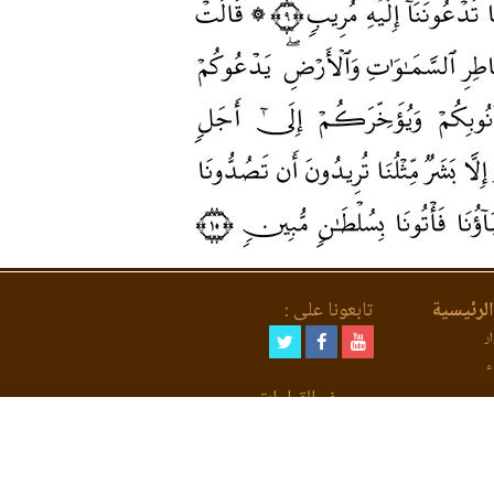
لرئيسية
تابعونا على :
ر
ء
مصحف القراءات
لعد