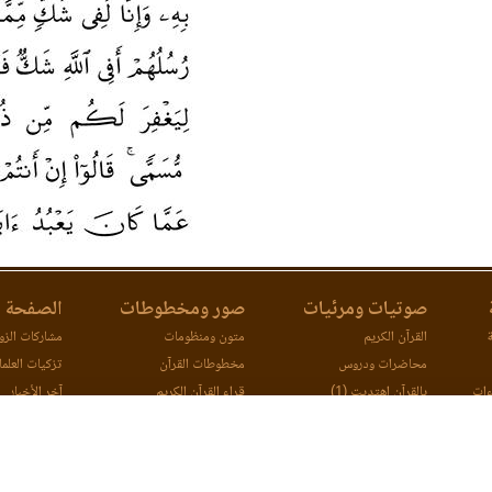
صوتيات ومرئيات
صور ومخطوطات
الصفحة ا
ة
القرآن الكريم
متون ومنظومات
مشاركات الزوا
محاضرات ودروس
مخطوطات القرآن
تزكيات العلما
ءات
بالقرآن اهتديت (1)
قراء القرآن الكريم
آخر الأخبار
ات
بالقرآن اهتديت (2)
اتصل بنا
مصحف ورش (مرئي)
مقارنة طرق ا