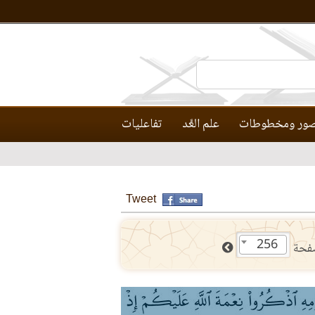
ور ومخطوطات
علم العَّد
تفاعليات
Tweet
256
فحة