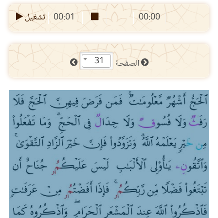
00:00
00:01
تشغيل
31
الصفحة