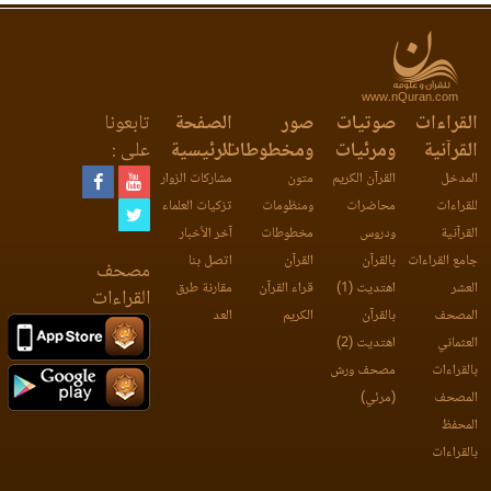
www.nQuran.com
القراءات
صوتيات
صور
الصفحة
تابعونا
القرآنية
ومرئيات
ومخطوطات
الرئيسية
على :
المدخل
القرآن الكريم
متون
مشاركات الزوار
للقراءات
محاضرات
ومنظومات
تزكيات العلماء
القرآنية
ودروس
مخطوطات
آخر الأخبار
جامع القراءات
بالقرآن
القرآن
اتصل بنا
مصحف
العشر
اهتديت (1)
قراء القرآن
مقارنة طرق
القراءات
المصحف
بالقرآن
الكريم
العد
العثماني
اهتديت (2)
بالقراءات
مصحف ورش
المصحف
(مرئي)
المحفظ
بالقراءات