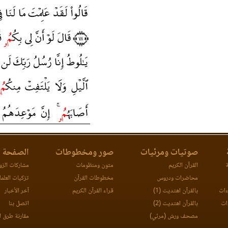
صوتيات ومرئيات
صور ومخطوطات
الصفحة ا
ة
القرآن الكريم
متون ومنظومات
مشاركات الزوا
محاضرات ودروس
مخطوطات القرآن
تزكيات العلما
ءات
بالقرآن اهتديت (1)
قراء القرآن الكريم
آخر الأخبار
ات
بالقرآن اهتديت (2)
اتصل بنا
مصحف ورش (مرئي)
مقارنة طرق ا