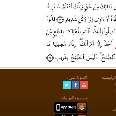
لرئيسية
تابعونا على :
ر
ء
مصحف القراءات
لعد