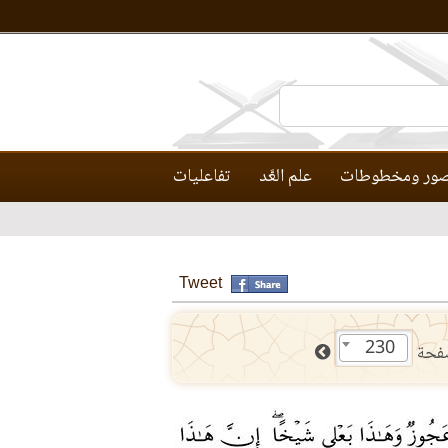
ور ومخطوطات
علم العَّد
تفاعليات
Tweet
230
فحة