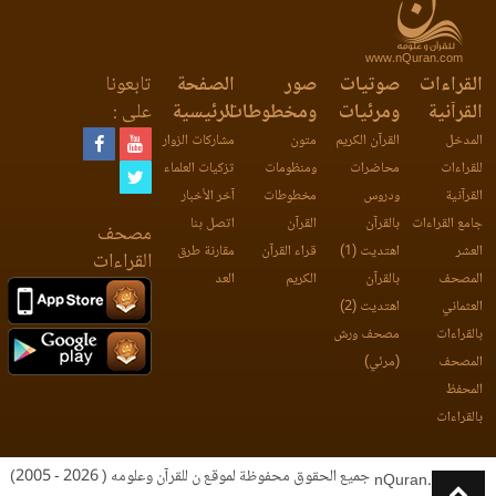
www.nQuran.com
القراءات
صوتيات
صور
الصفحة
تابعونا
القرآنية
ومرئيات
ومخطوطات
الرئيسية
على :
المدخل
القرآن الكريم
متون
مشاركات الزوار
للقراءات
محاضرات
ومنظومات
تزكيات العلماء
القرآنية
ودروس
مخطوطات
آخر الأخبار
جامع القراءات
بالقرآن
القرآن
اتصل بنا
مصحف
العشر
اهتديت (1)
قراء القرآن
مقارنة طرق
القراءات
المصحف
بالقرآن
الكريم
العد
العثماني
اهتديت (2)
بالقراءات
مصحف ورش
المصحف
(مرئي)
المحفظ
بالقراءات
جميع الحقوق محفوظة لموقع ن للقرآن وعلومه ( 2026 - 2005)
nQuran.com