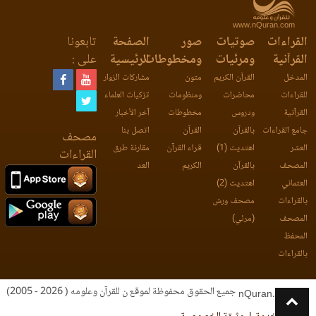
www.nQuran.com
القراءات
صوتيات
صور
الصفحة
تابعونا
القرآنية
ومرئيات
ومخطوطات
الرئيسية
على :
المدخل
القرآن الكريم
متون
مشاركات الزوار
للقراءات
محاضرات
ومنظومات
تزكيات العلماء
القرآنية
ودروس
مخطوطات
آخر الأخبار
جامع القراءات
بالقرآن
القرآن
اتصل بنا
مصحف
العشر
اهتديت (1)
قراء القرآن
مقارنة طرق
القراءات
المصحف
بالقرآن
الكريم
العد
العثماني
اهتديت (2)
بالقراءات
مصحف ورش
المصحف
(مرئي)
المحفظ
بالقراءات
جميع الحقوق محفوظة لموقع ن للقرآن وعلومه ( 2026 - 2005)
nQuran.com