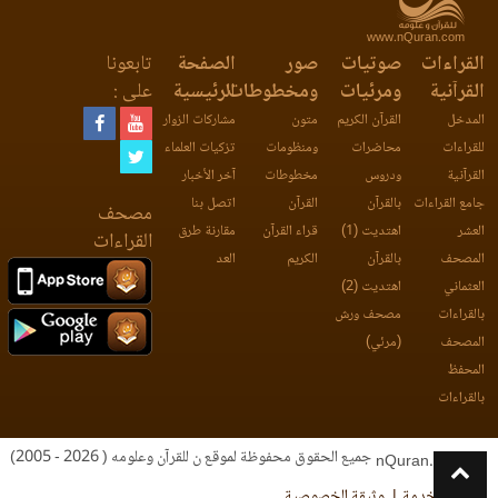
www.nQuran.com
القراءات
صوتيات
صور
الصفحة
تابعونا
القرآنية
ومرئيات
ومخطوطات
الرئيسية
على :
المدخل
القرآن الكريم
متون
مشاركات الزوار
للقراءات
محاضرات
ومنظومات
تزكيات العلماء
القرآنية
ودروس
مخطوطات
آخر الأخبار
جامع القراءات
بالقرآن
القرآن
اتصل بنا
مصحف
العشر
اهتديت (1)
قراء القرآن
مقارنة طرق
القراءات
المصحف
بالقرآن
الكريم
العد
العثماني
اهتديت (2)
بالقراءات
مصحف ورش
المصحف
(مرئي)
المحفظ
بالقراءات
جميع الحقوق محفوظة لموقع ن للقرآن وعلومه ( 2026 - 2005)
nQuran.com
اتفاقية الخدمة
وثيقة الخصوصية