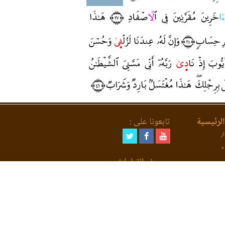
لرئيسية
تابعونا على :
ر
ء
مصحف القراءات
لعد