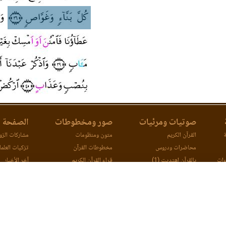
صوتيات ومرئيات
صور ومخطوطات
الصفحة ا
ة
القرآن الكريم
متون ومنظومات
مشاركات الزوا
محاضرات ودروس
مخطوطات القرآن
تزكيات العلما
ءات
بالقرآن اهتديت (1)
قراء القرآن الكريم
آخر الأخبار
ات
بالقرآن اهتديت (2)
اتصل بنا
مصحف ورش (مرئي)
مقارنة طرق ا