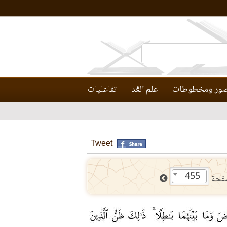
ور ومخطوطات
علم العَّد
تفاعليات
Tweet
455
فحة