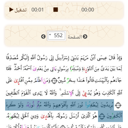
00:00
00:01
تشغيل
552
الصفحة