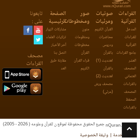
www.nQuran.com
القراءات
صوتيات
صور
الصفحة
تابعونا
القرآنية
ومرئيات
ومخطوطات
الرئيسية
على :
المدخل
القرآن الكريم
متون
مشاركات الزوار
للقراءات
محاضرات
ومنظومات
تزكيات العلماء
القرآنية
ودروس
مخطوطات
آخر الأخبار
جامع القراءات
بالقرآن
القرآن
اتصل بنا
مصحف
العشر
اهتديت (1)
قراء القرآن
مقارنة طرق
القراءات
المصحف
بالقرآن
الكريم
العد
العثماني
اهتديت (2)
بالقراءات
مصحف ورش
المصحف
(مرئي)
المحفظ
بالقراءات
جميع الحقوق محفوظة لموقع ن للقرآن وعلومه ( 2026 - 2005)
nQuran.com
اتفاقية الخدمة
وثيقة الخصوصية