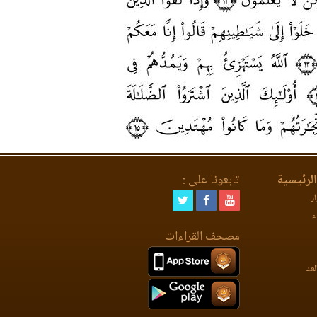
لرئيسية
تابعونا على :
ر
ء
مصحف القراءات
لعد