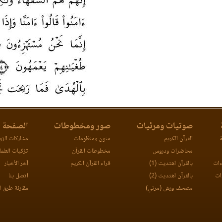
صوتيات ومرئيات
صور ومخطوطات
الصفحة ا
ة
القرآن الكريم
متون ومنظومات
مشاركات الزوا
محاضرات ودروس
مخطوطات القرآن
تزكيات العلما
ءات
بالقرآن اهتديت (1)
قراء القرآن الكريم
آخر الأخبار
ات
بالقرآن اهتديت (2)
اتصل بنا
مصحف ورش (مرئي)
مقارنة طرق ا