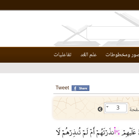
ور ومخطوطات
علم العَّد
تفاعليات
Tweet
3
فحة