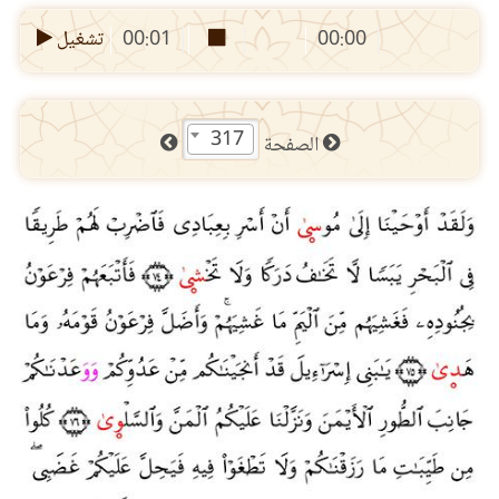
00:00
00:01
تشغيل
317
الصفحة