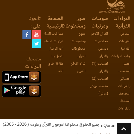
www.nQuran.com
القراءات
صوتيات
صور
الصفحة
تابعونا
القرآنية
ومرئيات
ومخطوطات
الرئيسية
على :
المدخل
القرآن الكريم
متون
مشاركات الزوار
للقراءات
محاضرات
ومنظومات
تزكيات العلماء
القرآنية
ودروس
مخطوطات
آخر الأخبار
جامع القراءات
بالقرآن
القرآن
اتصل بنا
مصحف
العشر
اهتديت (1)
قراء القرآن
مقارنة طرق
القراءات
المصحف
بالقرآن
الكريم
العد
العثماني
اهتديت (2)
بالقراءات
مصحف ورش
المصحف
(مرئي)
المحفظ
بالقراءات
جميع الحقوق محفوظة لموقع ن للقرآن وعلومه ( 2026 - 2005)
nQuran.com