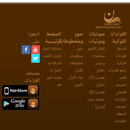
www.nQuran.com
القراءات
صوتيات
صور
الصفحة
تابعونا
القرآنية
ومرئيات
ومخطوطات
الرئيسية
على :
المدخل
القرآن الكريم
متون
مشاركات الزوار
للقراءات
محاضرات
ومنظومات
تزكيات العلماء
القرآنية
ودروس
مخطوطات
آخر الأخبار
جامع القراءات
بالقرآن
القرآن
اتصل بنا
مصحف
العشر
اهتديت (1)
قراء القرآن
مقارنة طرق
القراءات
المصحف
بالقرآن
الكريم
العد
العثماني
اهتديت (2)
بالقراءات
مصحف ورش
المصحف
(مرئي)
المحفظ
بالقراءات