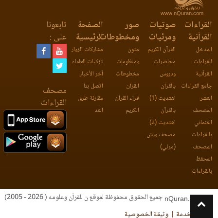
www.nQuran.com
القراءات
صوتيات
صور
الصفحة
تابعونا
القرآنية
ومرئيات
ومخطوطات
الرئيسية
على :
المدخل
القرآن الكريم
متون
مشاركات الزوار
للقراءات
محاضرات
ومنظومات
تزكيات العلماء
القرآنية
ودروس
مخطوطات
آخر الأخبار
جامع القراءات
بالقرآن
القرآن
اتصل بنا
مصحف
العشر
اهتديت (1)
قراء القرآن
مقارنة طرق
القراءات
المصحف
بالقرآن
الكريم
العد
العثماني
اهتديت (2)
بالقراءات
مصحف ورش
المصحف
(مرئي)
المحفظ
بالقراءات
جميع الحقوق محفوظة لموقع ن للقرآن وعلومه ( 2026 - 2005)
nQuran.com
اتفاقية الخدمة
وثيقة الخصوصية