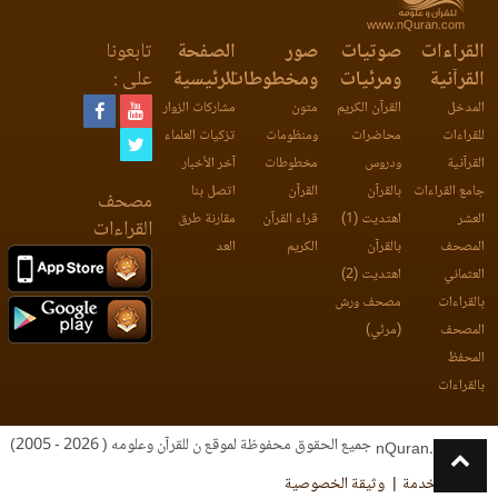
www.nQuran.com
القراءات
صوتيات
صور
الصفحة
تابعونا
القرآنية
ومرئيات
ومخطوطات
الرئيسية
على :
المدخل
القرآن الكريم
متون
مشاركات الزوار
للقراءات
محاضرات
ومنظومات
تزكيات العلماء
القرآنية
ودروس
مخطوطات
آخر الأخبار
جامع القراءات
بالقرآن
القرآن
اتصل بنا
مصحف
العشر
اهتديت (1)
قراء القرآن
مقارنة طرق
القراءات
المصحف
بالقرآن
الكريم
العد
العثماني
اهتديت (2)
بالقراءات
مصحف ورش
المصحف
(مرئي)
المحفظ
بالقراءات
جميع الحقوق محفوظة لموقع ن للقرآن وعلومه ( 2026 - 2005)
nQuran.com
اتفاقية الخدمة
وثيقة الخصوصية