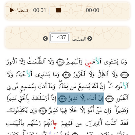
00:00
00:01
تشغيل
437
الصفحة