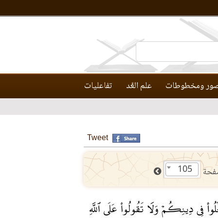
ور ومخطوطات
علم العَّد
تفاعليات
Tweet
105
فحة