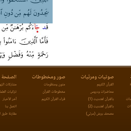
صوتيات ومرئيات
صور ومخطوطات
الصفحة ا
ة
القرآن الكريم
متون ومنظومات
مشاركات الزوا
محاضرات ودروس
مخطوطات القرآن
تزكيات العلما
ءات
بالقرآن اهتديت (1)
قراء القرآن الكريم
آخر الأخبار
ات
بالقرآن اهتديت (2)
اتصل بنا
مصحف ورش (مرئي)
مقارنة طرق ا