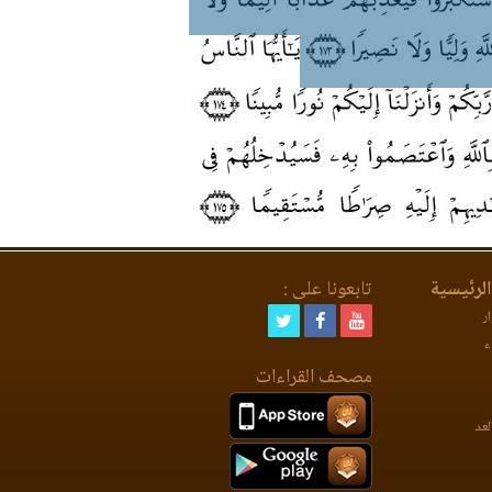
لرئيسية
تابعونا على :
ر
ء
مصحف القراءات
لعد