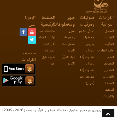
www.nQuran.com
القراءات
صوتيات
صور
الصفحة
تابعونا
القرآنية
ومرئيات
ومخطوطات
الرئيسية
على :
المدخل
القرآن الكريم
متون
مشاركات الزوار
للقراءات
محاضرات
ومنظومات
تزكيات العلماء
القرآنية
ودروس
مخطوطات
آخر الأخبار
جامع القراءات
بالقرآن
القرآن
اتصل بنا
مصحف
العشر
اهتديت (1)
قراء القرآن
مقارنة طرق
القراءات
المصحف
بالقرآن
الكريم
العد
العثماني
اهتديت (2)
بالقراءات
مصحف ورش
المصحف
(مرئي)
المحفظ
بالقراءات
جميع الحقوق محفوظة لموقع ن للقرآن وعلومه ( 2026 - 2005)
nQuran.com