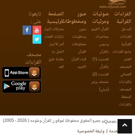
www.nQuran.com
القراءات
صوتيات
صور
الصفحة
تابعونا
القرآنية
ومرئيات
ومخطوطات
الرئيسية
على :
المدخل
القرآن الكريم
متون
مشاركات الزوار
للقراءات
محاضرات
ومنظومات
تزكيات العلماء
القرآنية
ودروس
مخطوطات
آخر الأخبار
جامع القراءات
بالقرآن
القرآن
اتصل بنا
مصحف
العشر
اهتديت (1)
قراء القرآن
مقارنة طرق
القراءات
المصحف
بالقرآن
الكريم
العد
العثماني
اهتديت (2)
بالقراءات
مصحف ورش
المصحف
(مرئي)
المحفظ
بالقراءات
جميع الحقوق محفوظة لموقع ن للقرآن وعلومه ( 2026 - 2005)
nQuran.com
اتفاقية الخدمة
وثيقة الخصوصية