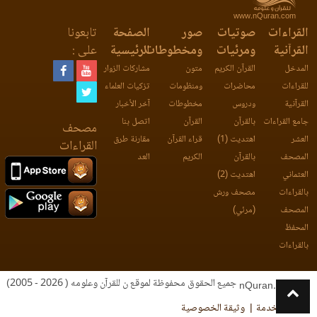
www.nQuran.com
القراءات
صوتيات
صور
الصفحة
تابعونا
القرآنية
ومرئيات
ومخطوطات
الرئيسية
على :
المدخل
القرآن الكريم
متون
مشاركات الزوار
للقراءات
محاضرات
ومنظومات
تزكيات العلماء
القرآنية
ودروس
مخطوطات
آخر الأخبار
جامع القراءات
بالقرآن
القرآن
اتصل بنا
مصحف
العشر
اهتديت (1)
قراء القرآن
مقارنة طرق
القراءات
المصحف
بالقرآن
الكريم
العد
العثماني
اهتديت (2)
بالقراءات
مصحف ورش
المصحف
(مرئي)
المحفظ
بالقراءات
جميع الحقوق محفوظة لموقع ن للقرآن وعلومه ( 2026 - 2005)
nQuran.com
اتفاقية الخدمة
وثيقة الخصوصية