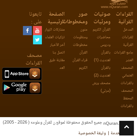
www.nQuran.com
القراءات
صوتيات
صور
الصفحة
تابعونا
القرآنية
ومرئيات
ومخطوطات
الرئيسية
على :
المدخل
القرآن الكريم
متون
مشاركات الزوار
للقراءات
محاضرات
ومنظومات
تزكيات العلماء
القرآنية
ودروس
مخطوطات
آخر الأخبار
جامع القراءات
بالقرآن
القرآن
اتصل بنا
مصحف
العشر
اهتديت (1)
قراء القرآن
مقارنة طرق
القراءات
المصحف
بالقرآن
الكريم
العد
العثماني
اهتديت (2)
بالقراءات
مصحف ورش
المصحف
(مرئي)
المحفظ
بالقراءات
جميع الحقوق محفوظة لموقع ن للقرآن وعلومه ( 2026 - 2005)
nQuran.com
اتفاقية الخدمة
وثيقة الخصوصية