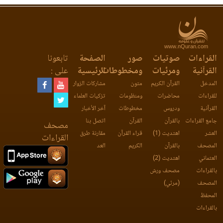
www.nQuran.com
القراءات
صوتيات
صور
الصفحة
تابعونا
القرآنية
ومرئيات
ومخطوطات
الرئيسية
على :
المدخل
القرآن الكريم
متون
مشاركات الزوار
للقراءات
محاضرات
ومنظومات
تزكيات العلماء
القرآنية
ودروس
مخطوطات
آخر الأخبار
جامع القراءات
بالقرآن
القرآن
اتصل بنا
مصحف
العشر
اهتديت (1)
قراء القرآن
مقارنة طرق
القراءات
المصحف
بالقرآن
الكريم
العد
العثماني
اهتديت (2)
بالقراءات
مصحف ورش
المصحف
(مرئي)
المحفظ
بالقراءات