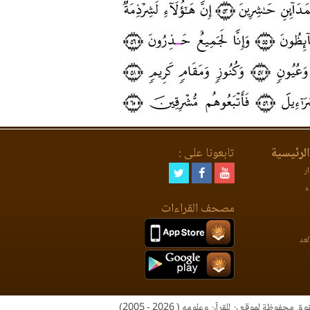
لرئيسية
تابعونا على :
ر
ء
مصحف القراءات
لعد
 محفوظة لموقع ن للقرآن وعلومه ( 2026 - 2005)