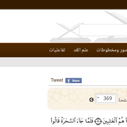
ور ومخطوطات
علم العَّد
تفاعليات
Tweet
369
فحة