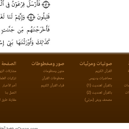
صوتيات ومرئيات
صور ومخطوطات
الصفحة ا
ة
القرآن الكريم
متون ومنظومات
مشاركات الزوا
محاضرات ودروس
مخطوطات القرآن
تزكيات العلما
ءات
بالقرآن اهتديت (1)
قراء القرآن الكريم
آخر الأخبار
ات
بالقرآن اهتديت (2)
اتصل بنا
مصحف ورش (مرئي)
مقارنة طرق ا
جميع الحقوق